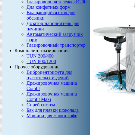
Глазировочная тележка R200
Для конфетных форм
Вращающийся стол для
обсыпки
Дозатор-наполнитель для
начинки
Автоматический загрузчик
форм
Глазировочный транспортер
Компл. лин. глазирования
TUN 300/400
TUN 800/1200
Прочее оборудование
Виброцентрифуга для
пустотелых изделий
Дражировочная машина
Comfit
Дражировочная машина
Comfit Maxi
Спрей систем
Бак для плавки шоколада
Машина для жарки кофе