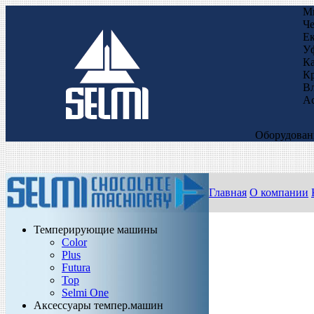
Ми
Че
Ек
Уф
Ка
Кр
Вл
Ас
Оборудовани
Главная
О компании
Темперирующие машины
Color
Plus
Futura
Top
Selmi One
Аксессуары темпер.машин